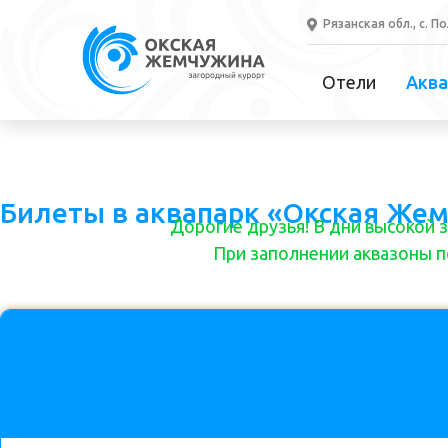
Рязанская обл., с. П
Отели
Аква
Билеты в аквапарк «Окская Же
Дорогие друзья! В дни высокой 
При заполнении аквазоны п