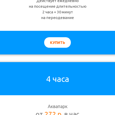
Действует ежедневно
на посещение длительностью
2 часа + 30 минут
на переодевание
КУПИТЬ
4 часа
Аквапарк
от
272 р.
в час