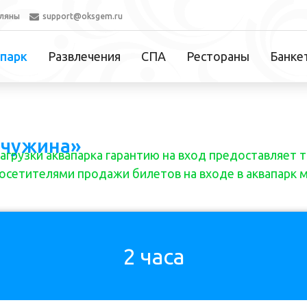
оляны
support@oksgem.ru
парк
Развлечения
СПА
Рестораны
Банке
мчужина»
загрузки аквапарка гарантию на вход предоставляет 
осетителями продажи билетов на входе в аквапарк 
2 часа