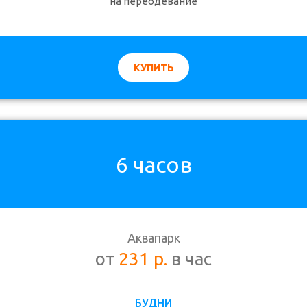
на переодевание
КУПИТЬ
6 часов
Аквапарк
от
231 р.
в час
БУДНИ