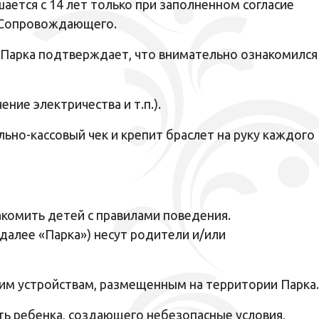
ется с 14 лет только при заполненном согласие
и Сопровождающего.
ю Парка подтверждает, что внимательно ознакомился
ие электричества и т.п.).
ьно-кассовый чек и крепит браслет на руку каждого
акомить детей с правилами поведения.
(далее «Парка») несут родители и/или
ким устройствам, размещенным на территории Парка.
ть ребенка, создающего небезопасные условия,