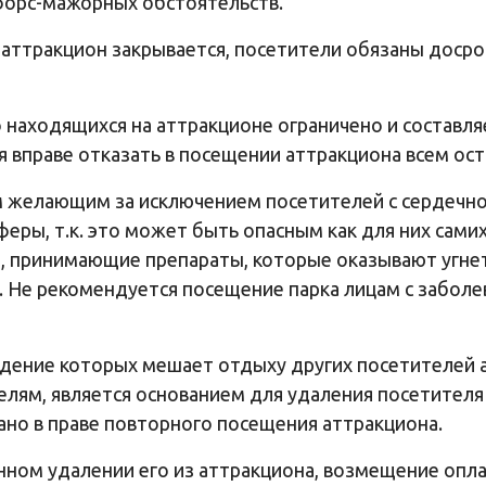
 форс-мажорных обстоятельств.
/с аттракцион закрывается, посетители обязаны доср
 находящихся на аттракционе ограничено и составля
я вправе отказать в посещении аттракциона всем о
м желающим за исключением посетителей с сердечно
еры, т.к. это может быть опасным как для них самих
же, принимающие препараты, которые оказывают угн
. Не рекомендуется посещение парка лицам с забол
ведение которых мешает отдыху других посетителей
лям, является основанием для удаления посетителя 
но в праве повторного посещения аттракциона.
нном удалении его из аттракциона, возмещение опла