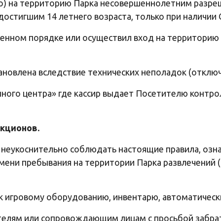
) на территорию Парка несовершеннолетним разреша
достигшим 14 летнего возраста, только при наличи
вленном порядке или осуществил вход на территори
овлена вследствие технических неполадок (отключен
ного центра» где кассир выдает Посетителю контрол
акционов.
и неукоснительно соблюдать настоящие правила, озн
емени пребывания на территории Парка развлечений 
 к игровому оборудованию, инвентарю, автоматичес
ителям или сопровождающим лицам с просьбой забра